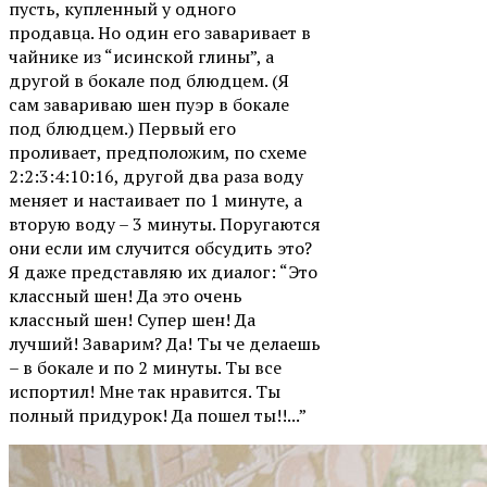
пусть, купленный у одного
продавца. Но один его заваривает в
чайнике из “исинской глины”, а
другой в бокале под блюдцем. (Я
сам завариваю шен пуэр в бокале
под блюдцем.) Первый его
проливает, предположим, по схеме
2:2:3:4:10:16, другой два раза воду
меняет и настаивает по 1 минуте, а
вторую воду – 3 минуты. Поругаются
они если им случится обсудить это?
Я даже представляю их диалог: “Это
классный шен! Да это очень
классный шен! Супер шен! Да
лучший! Заварим? Да! Ты че делаешь
– в бокале и по 2 минуты. Ты все
испортил! Мне так нравится. Ты
полный придурок! Да пошел ты!!...”