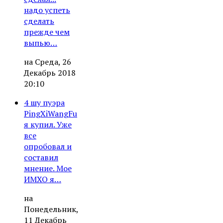
надо успеть
сделать
прежде чем
выпью…
на Среда, 26
Декабрь 2018
20:10
4 шу пуэра
PingXiWangFu
я купил. Уже
все
опробовал и
составил
мнение. Мое
ИМХО я…
на
Понедельник,
11 Декабрь