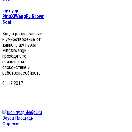
шу пуэр
PingXiWangFu Brown
Seal
Когда расслабление
и умиротворение от
данного шу пуэра
PingXiWangFu
проходят, то
появляется
спокойствие и
работоспособность.
01.12.2017