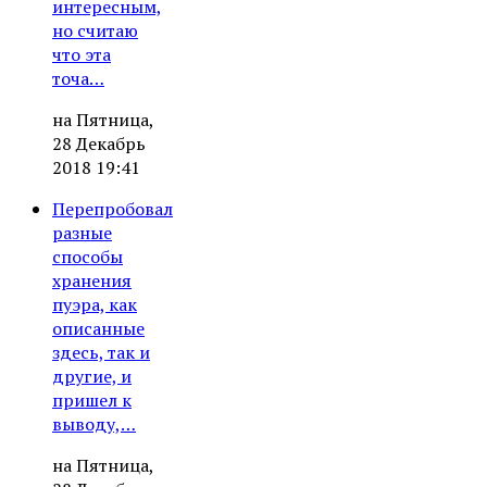
интересным,
но считаю
что эта
точа…
на Пятница,
28 Декабрь
2018 19:41
Перепробовал
разные
способы
хранения
пуэра, как
описанные
здесь, так и
другие, и
пришел к
выводу,…
на Пятница,