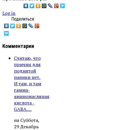
Log in
Поделиться:
Комментарии
Считаю, что
причин для
поднятой
паники нет.
И там, и там
гамма-
аминомасляная
кислота -
GABA.…
на Суббота,
29 Декабрь