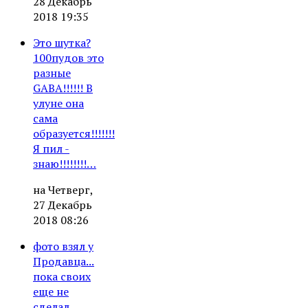
28 Декабрь
2018 19:35
Это шутка?
100пудов это
разные
GABA!!!!!! В
улуне она
сама
образуется!!!!!!!
Я пил -
знаю!!!!!!!!…
на Четверг,
27 Декабрь
2018 08:26
фото взял у
Продавца...
пока своих
еще не
сделал...