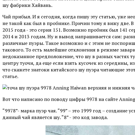
шу фабрики Хайвань.
Чай прибыл. И я сегодня, когда пишу эту статью, уже не
не такой как был в пробнике. Причин тому я вижу две. 
2015 года - это серия 151. Возможно пробник был 141 се
2014 и 2013 годам. Ну и вывод напрашивается сам: раз
различные пуэры. Такое возможно и с этим не поспоришь
такового. То есть малейшие отклонения в режиме завари
недоказанное предположение, что шу в разных частях ту
центру туочи, да еще если взять кусочек из середины, и
что скажете знатоки китайского шу пуэра читающие это
статье.
Вот что написано по поводу цифры 9978 на сайте Anning
“9978”- марка пуэр чая. “99” – это 1999 год – создание у
данный чай является шу. “8” - это код завода.