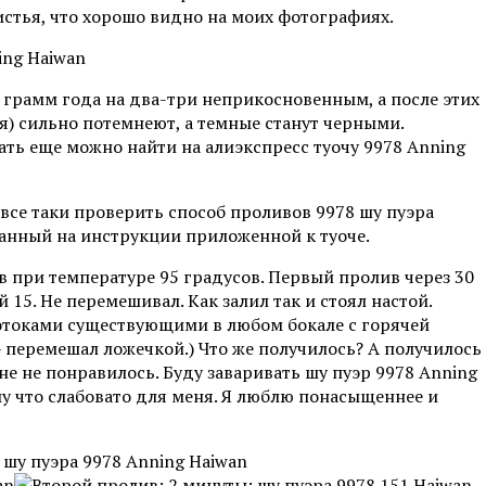
стья, что хорошо видно на моих фотографиях.
0 грамм года на два-три неприкосновенным, а после этих
я) сильно потемнеют, а темные станут черными.
ать еще можно найти на алиэкспресс туочу 9978 Anning
все таки проверить способ проливов 9978 шу пуэра
анный на инструкции приложенной к туоче.
в при температуре 95 градусов. Первый пролив через 30
й 15. Не перемешивал. Как залил так и стоял настой.
токами существующими в любом бокале с горячей
– перемешал ложечкой.) Что же получилось? А получилось
 не понравилось. Буду заваривать шу пуэр 9978 Anning
му что слабовато для меня. Я люблю понасыщеннее и