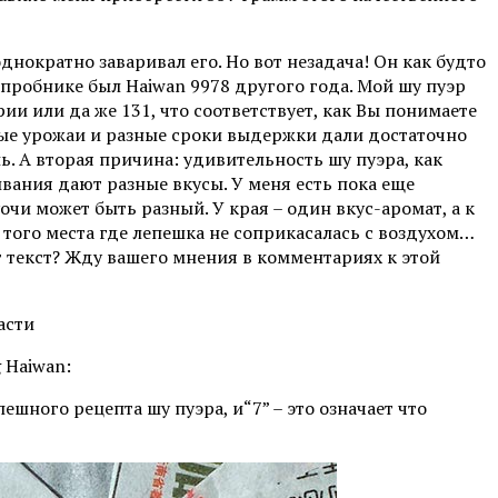
однократно заваривал его. Но вот незадача! Он как будто
В пробнике был Haiwan 9978 другого года. Мой шу пуэр
рии или да же 131, что соответствует, как Вы понимаете
ные урожаи и разные сроки выдержки дали достаточно
. А вторая причина: удивительность шу пуэра, как
вания дают разные вкусы. У меня есть пока еще
очи может быть разный. У края – один вкус-аромат, а к
з того места где лепешка не соприкасалась с воздухом…
т текст? Жду вашего мнения в комментариях к этой
 Haiwan:
спешного рецепта шу пуэра, и“7” – это означает что