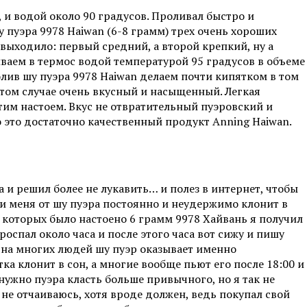
 и водой около 90 градусов. Проливал быстро и
 пуэра 9978 Haiwan (6-8 грамм) трех очень хороших
выходило: первый средний, а второй крепкий, ну а
иваем в термос водой температурой 95 градусов в объеме
лив шу пуэра 9978 Haiwan делаем почти кипятком в том
этом случае очень вкусный и насыщенный. Легкая
тим настоем. Вкус не отвратительный пуэровский и
о это достаточно качественный продукт Anning Haiwan.
 и решил более не лукавить… и полез в интернет, чтобы
ли меня от шу пуэра постоянно и неудержимо клонит в
 которых было настоено 6 грамм 9978 Хайвань я получил
спал около часа и после этого часа вот сижу и пишу
то на многих людей шу пуэр оказывает именно
а клонит в сон, а многие вообще пьют его после 18:00 и
 нужно пуэра класть больше привычного, но я так не
 не отчаиваюсь, хотя вроде должен, ведь покупал свой