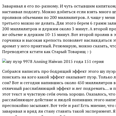
Заваривал я его по-разному. И чуть остывшим кипятком,
настаивал подолгу. Можно добиться если взять много шу
проливов объемами по 200 миллилитров. А чаще у меня 
третьего можно не делать. Для этого берем 6 грамм зал
200 миллилитров и держим около 3 минут. А второй про
же объеме и держим 10-15 минут. Вот второй пролив в 
горчинка и высокая крепость позволяет наслаждаться э
аромат у него приятный. Резюмирую, можно сказать, чт
Переводится кстати как Старый Товарищ :-)
Собрался написать про бодрящий эффект этого шу пуэра
поискать на кого какой эффект оказывает пуэр. Только 
сон? Вот и сегодня напившись около 450 миллилитров в
отличный расслабляющий эффект и лег подремать… и про
этот текст и чувствую себя очень хорошо. Оказалось, ч
расслабляющее действие и людей попивших этого напитк
преспокойно засыпают. Вот тебе и раз! Есть мнение, что
заваривал и вряд ли стану ставить такой эксперимент. Я