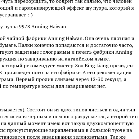
-чуть переборщить, то бодрит так сильно, что человек
ляющий и гармонизирующий эффект шу пуэра, который я
страивает :-)
ской чайной фабрики Anning Haiwan. Она очень плотная и
бумаге. Палки конечно попадаются и достаточно часто,
тствуют защитные голограммы и печать фабрики Anning
трукция по завариванию на английском языке.
 который рекомендует мистер Zou Bing Liang президент
78 произведенного на его фабрике. А его рекомендация
рами. Первый пролив сливаем через 12-30 секунд, а
 по температуре воды для заваривания нет.
азывается). Состоит он из двух типов листьев и один тип
ится иссиня черным и немного разрушается, а второй тип
ю на данный момент имею вот такую двухкомпонентную
псы присутствующие вкраплениями в большой туоче на
становятся после заваривания зеленоватыми. Так же