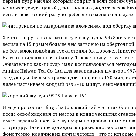
первый пуэр как чай который бодрит и если совсем чуть
не может уснуть целый день… ну и ладно, тот расслаб
испытываю всякий раз употребляя его меня очень даже у
Хочется пару слов сказать о туоче шу пуэра 9978 китай
весила на 15 грамм больше чем заявлено на оберточной 
но без палок подобная туоча стоили бы дороже. Прису
Haiwan прилепленная к блину. Так же присутствует инс
Обязательно как-нибудь надо воспользоваться методом
Anning Haiwan Tea Co, Ltd для заваривания шу пуэра 99
следующая: берем 3 грамма для проливов 150 миллилит
далее настаиваем каждый раз 2-10 минут. Рекомендаций
И еще про состав Bing Cha (большой чай – это так блин н
после освобождения от настоя в конце чаепития станов
имеет зеленый цвет. Все шу пуэры попробованные мно
структуру. Наверное догадаюсь правильно: золотые ти
фоне темно-коричневых почти черных – это те которые 